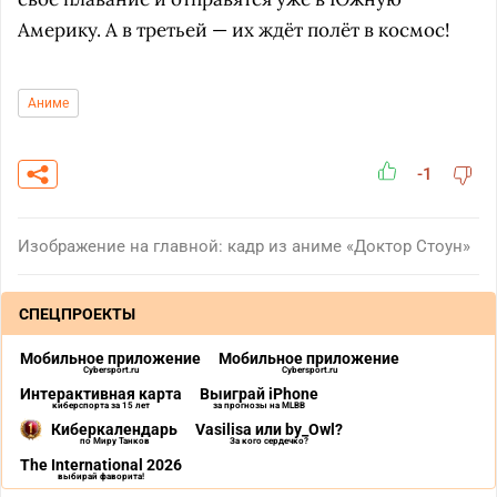
Америку. А в третьей — их ждёт полёт в космос!
Аниме
-1
Изображение на главной: кадр из аниме «Доктор Стоун»
СПЕЦПРОЕКТЫ
Мобильное приложение
Мобильное приложение
Cybersport.ru
Cybersport.ru
Интерактивная карта
Выиграй iPhone
киберспорта за 15 лет
за прогнозы на MLBB
Киберкалендарь
Vasilisa или by_Owl?
по Миру Танков
За кого сердечко?
The International 2026
выбирай фаворита!