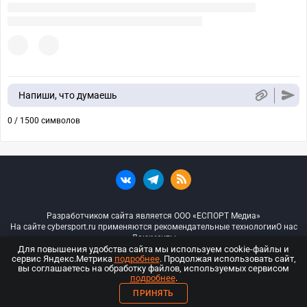
Напиши, что думаешь
0 / 1500 символов
Разработчиком сайта является ООО «ЕСПОРТ Медиа»
На сайте cybersport.ru применяются рекомендательные технологии
О нас
Документы
Для повышения удобства сайта мы используем cookie-файлы и
сервис Яндекс.Метрика
подробнее
. Продолжая использовать сайт,
© ООО «Киберспорт.ру» — Все права защищены
вы соглашаетесь на обработку файлов, используемых сервисом
подробнее
.
18+
ПРИНЯТЬ
ООО «Киберспорт.ру». Свидетельство о регистрации средств массовой