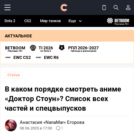
Dota 2
CS2
Мир танков
Еще
АКТУАЛЬНОЕ
BETBOOM
TI 2026
РПЛ 2026-2027
Реклама 18+
по Dota 2
таблица и расписание
EWC CS2
EWC R6
Статья
В каком порядке смотреть аниме
«Доктор Стоун»? Список всех
частей и спецвыпусков
Анастасия «NanaMar» Егорова
08.06.2025 в 17:30
1