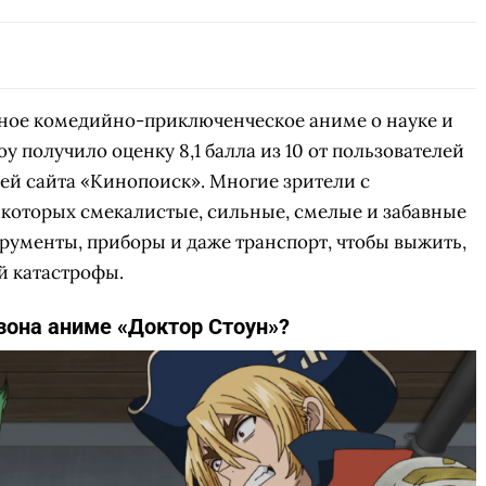
СКАЧАТЬ НА
СК
ОВАТЬ
ЗАБРАТЬ
ANDROID
ярное комедийно-приключенческое аниме о науке и
 получило оценку 8,1 балла из 10 от пользователей
елей сайта «Кинопоиск». Многие зрители с
 которых смекалистые, сильные, смелые и забавные
рументы, приборы и даже транспорт, чтобы выжить,
й катастрофы.
езона аниме «Доктор Стоун»?