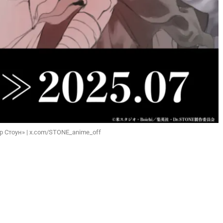
р Стоун» | x.com/STONE_anime_off