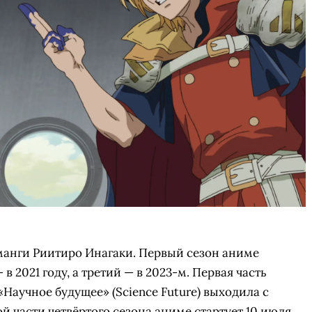
манги Риитиро Инагаки. Первый сезон аниме
 в 2021 году, а третий — в 2023-м. Первая часть
Научное будущее» (Science Future) выходила с
ой части четвёртого сезона аниме стартует 10 июля.