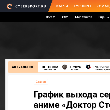
МАТЧИ
ТУРНИРЫ
КОМАН
Dota 2
CS2
Мир танков
Еще
АКТУАЛЬНОЕ
BETBOOM
TI 2026
РПЛ 2026
Реклама 18+
по Dota 2
таблица и рас
Статья
График выхода сер
аниме «Доктор Ст