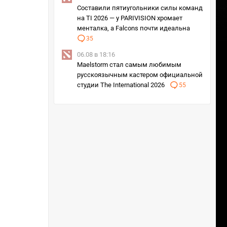
Составили пятиугольники силы команд
на TI 2026 — у PARIVISION хромает
менталка, а Falcons почти идеальна
35
06.08 в 18:16
Maelstorm стал самым любимым
русскоязычным кастером официальной
студии The International 2026
55