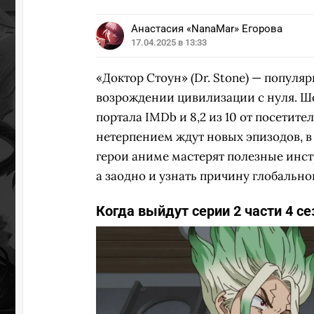
Анастасия «NanaMar» Егорова
УЧАСТВ
17.04.2025 в 13:33
«Доктор Стоун» (Dr. Stone) — попул
возрождении цивилизации с нуля. Шоу
портала IMDb и 8,2 из 10 от посетит
нетерпением ждут новых эпизодов, в
герои аниме мастерят полезные инст
а заодно и узнать причину глобально
Когда выйдут серии 2 части 4 с