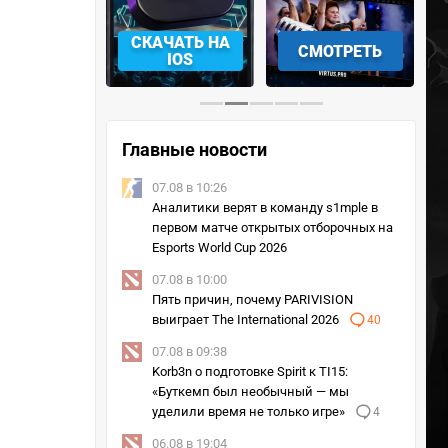
АЧАТЬ НА
СМОТРЕТЬ
УЧАСТВОВАТЬ
IOS
Главные новости
07.08 в 10:26
Аналитики верят в команду s1mple в
первом матче открытых отборочных на
Esports World Cup 2026
07.08 в 10:00
Пять причин, почему PARIVISION
выиграет The International 2026
40
07.08 в 09:38
Korb3n о подготовке Spirit к TI15:
«Буткемп был необычный — мы
уделили время не только игре»
4
06.08 в 19:04