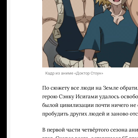
Кадр из аниме «Доктор Стоун»
По сюжету все люди на Земле обратил
герою Сэнку Исигами удалось освобо
былой цивилизации почти ничего не о
пробудить других людей и заново от
В первой части четвёртого сезона ани