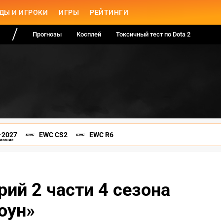
ДЫ И ИГРОКИ
ИГРЫ
РЕЙТИНГИ
Прогнозы
Косплей
Токсичный тест по Dota 2
-2027
EWC CS2
EWC R6
писание
ий 2 части 4 сезона
оун»