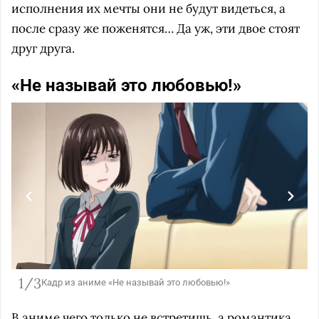
исполнения их мечты они не будут видеться, а
после сразу же поженятся… Да уж, эти двое стоят
друг друга.
«Не называй это любовью!»
1/3
Кадр из аниме «Не называй это любовью!»
В аниме чего только не встретишь, а романтика