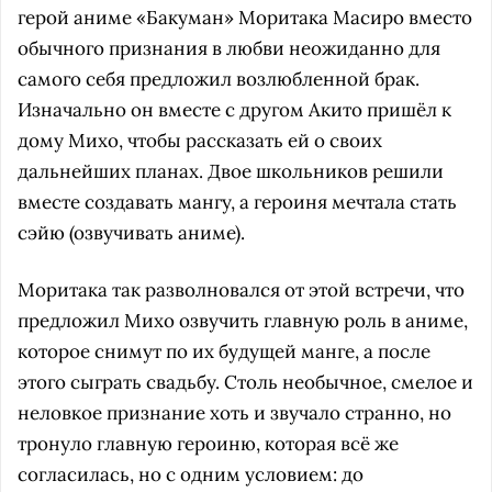
герой аниме «Бакуман» Моритака Масиро вместо
обычного признания в любви неожиданно для
самого себя предложил возлюбленной брак.
Изначально он вместе с другом Акито пришёл к
дому Михо, чтобы рассказать ей о своих
дальнейших планах. Двое школьников решили
вместе создавать мангу, а героиня мечтала стать
сэйю (озвучивать аниме).
Моритака так разволновался от этой встречи, что
предложил Михо озвучить главную роль в аниме,
которое снимут по их будущей манге, а после
этого сыграть свадьбу. Столь необычное, смелое и
неловкое признание хоть и звучало странно, но
тронуло главную героиню, которая всё же
согласилась, но с одним условием: до