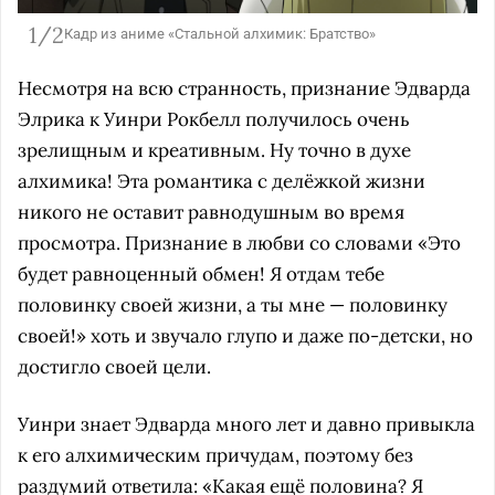
1/2
Кадр из аниме «Стальной алхимик: Братство»
Несмотря на всю странность, признание Эдварда
Элрика к Уинри Рокбелл получилось очень
зрелищным и креативным. Ну точно в духе
алхимика! Эта романтика с делёжкой жизни
никого не оставит равнодушным во время
просмотра. Признание в любви со словами «Это
будет равноценный обмен! Я отдам тебе
половинку своей жизни, а ты мне — половинку
своей!» хоть и звучало глупо и даже по-детски, но
достигло своей цели.
Уинри знает Эдварда много лет и давно привыкла
к его алхимическим причудам, поэтому без
раздумий ответила: «Какая ещё половина? Я