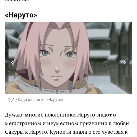
«Наруто»
1/2
Кадр из аниме «Наруто»
Думаю, многие поклонники Наруто знают о
мегастранном и неуместном признании в любви
Сакуры к Наруто. Куноити знала о его чувствах к