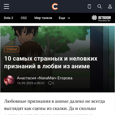
Dota 2
CS2
Мир танков
Еще
Статья
10 самых странных и неловких
признаний в любви из аниме
Анастасия «NanaMar» Егорова
16.09.2025 в 00:21
6
Любовные признания в аниме далеко не всегда
выглядят как сцены из сказки. Да и сколько