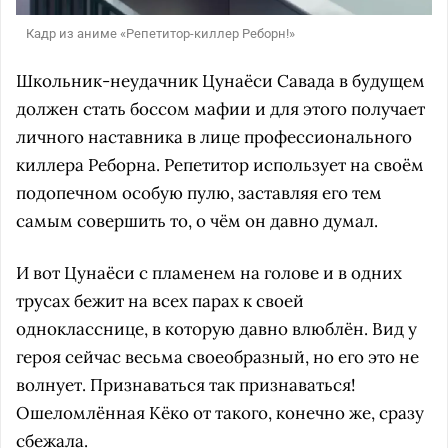
Кадр из аниме «Репетитор-киллер Реборн!»
Школьник-неудачник Цунаёси Савада в будущем
должен стать боссом мафии и для этого получает
личного наставника в лице профессионального
киллера Реборна. Репетитор использует на своём
подопечном особую пулю, заставляя его тем
самым совершить то, о чём он давно думал.
И вот Цунаёси с пламенем на голове и в одних
трусах бежит на всех парах к своей
однокласснице, в которую давно влюблён. Вид у
героя сейчас весьма своеобразный, но его это не
волнует. Признаваться так признаваться!
Ошеломлённая Кёко от такого, конечно же, сразу
сбежала.