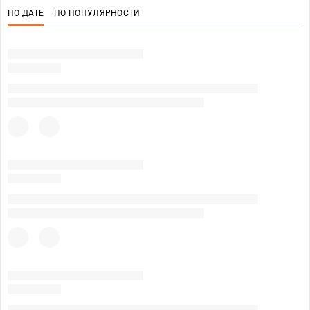
ПО ДАТЕ
ПО ПОПУЛЯРНОСТИ