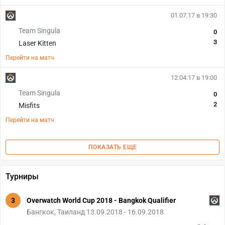
01.07.17 в 19:30
Team Singula
0
3
Laser Kitten
Перейти на матч
12.04.17 в 19:00
Team Singula
0
2
Misfits
Перейти на матч
ПОКАЗАТЬ ЕЩЕ
Турниры
3
Overwatch World Cup 2018 - Bangkok Qualifier
Бангкок, Таиланд 13.09.2018 - 16.09.2018