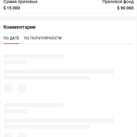
Сумма призовых
Призовой фонд
$ 15 000
$ 90 000
Комментарии
ПО ДАТЕ
ПО ПОПУЛЯРНОСТИ