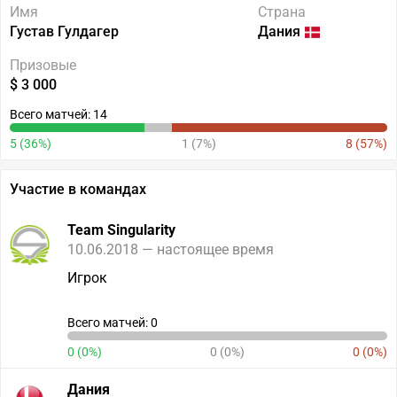
Имя
Страна
Густав Гулдагер
Дания
Призовые
$ 3 000
Всего матчей: 14
5 (36%)
1 (7%)
8 (57%)
Участие в командах
Team Singularity
10.06.2018 — настоящее время
Игрок
Всего матчей: 0
0 (0%)
0 (0%)
0 (0%)
Дания