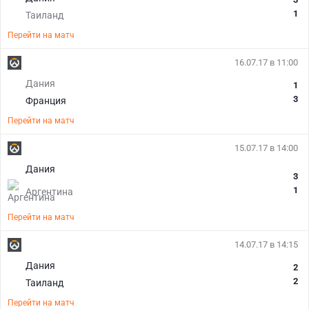
1
Таиланд
Перейти на матч
16.07.17 в 11:00
Дания
1
3
Франция
Перейти на матч
15.07.17 в 14:00
Дания
3
1
Аргентина
Перейти на матч
14.07.17 в 14:15
Дания
2
2
Таиланд
Перейти на матч