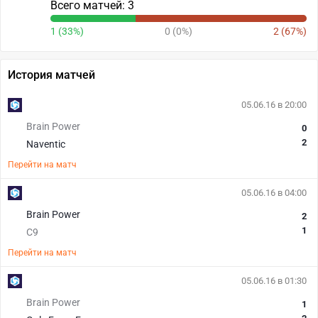
Всего матчей: 3
1 (33%)
0 (0%)
2 (67%)
История матчей
05.06.16 в 20:00
Brain Power
0
2
Naventic
Перейти на матч
05.06.16 в 04:00
Brain Power
2
1
C9
Перейти на матч
05.06.16 в 01:30
Brain Power
1