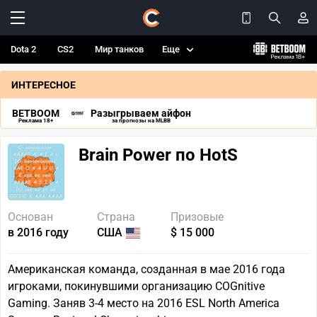
Dota 2
CS2
Мир танков
Еще
ИНТЕРЕСНОЕ
BETBOOM
Разыгрываем айфон
Реклама 18+
за прогнозы на MLBB
Brain Power по HotS
Основан
Страна
Призовые
в 2016 году
США
$ 15 000
Американская команда, созданная в мае 2016 года
игроками, покинувшими организацию COGnitive
Gaming. Заняв 3-4 место на 2016 ESL North America