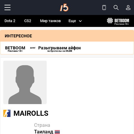
Dota 2
CS2
Мир танков
Еще
ИНТЕРЕСНОЕ
BETBOOM
Разыгрываем айфон
Реклама 18+
за прогнозы на MLBB
MAIROLLS
Страна
Таиланд