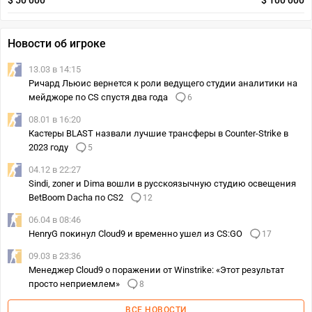
$ 50 000
$ 100 000
Новости об игроке
13.03 в 14:15
Ричард Льюис вернется к роли ведущего студии аналитики на
мейджоре по CS спустя два года
6
08.01 в 16:20
Кастеры BLAST назвали лучшие трансферы в Counter-Strike в
2023 году
5
04.12 в 22:27
Sindi, zoner и Dima вошли в русскоязычную студию освещения
BetBoom Dacha по CS2
12
06.04 в 08:46
HenryG покинул Cloud9 и временно ушел из CS:GO
17
09.03 в 23:36
Менеджер Cloud9 о поражении от Winstrike: «Этот результат
просто неприемлем»
8
ВСЕ НОВОСТИ