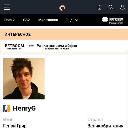
Dota 2
CS2
Мир танков
Еще
ИНТЕРЕСНОЕ
BETBOOM
Разыгрываем айфон
Реклама 18+
за прогнозы на MLBB
HenryG
Имя
Страна
Генри Грир
Великобритания