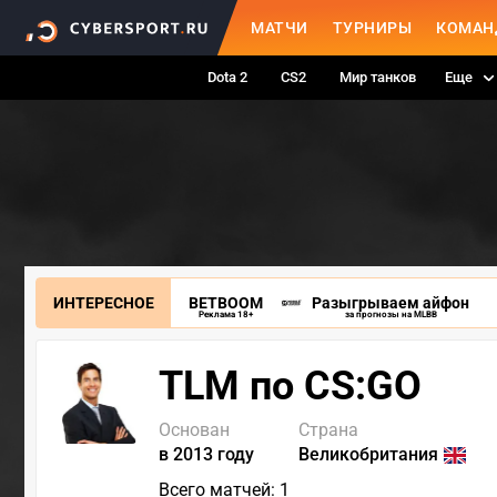
МАТЧИ
ТУРНИРЫ
КОМАН
Dota 2
CS2
Мир танков
Еще
ИНТЕРЕСНОЕ
BETBOOM
Разыгрываем айфон
Реклама 18+
за прогнозы на MLBB
TLM по CS:GO
Основан
Страна
в 2013 году
Великобритания
Всего матчей: 1