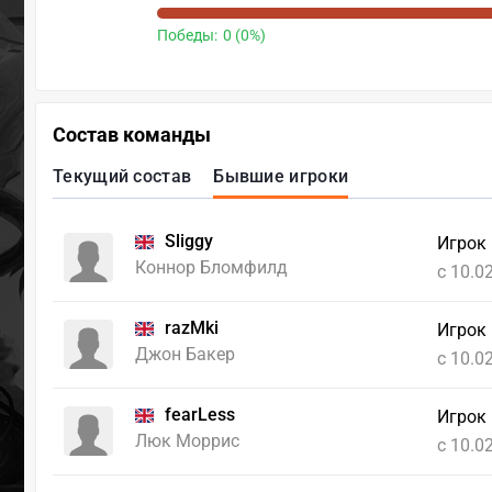
Победы:
0 (0%)
Состав команды
Текущий состав
Бывшие игроки
Sliggy
Игрок
Коннор Бломфилд
c 10.0
razMki
Игрок
Джон Бакер
c 10.0
fearLess
Игрок
Люк Моррис
c 10.0