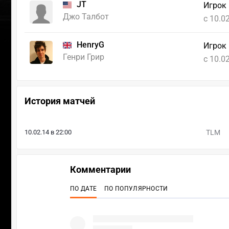
JT
Игрок
Джо Талбот
c 10.0
HenryG
Игрок
Генри Грир
c 10.0
История матчей
10.02.14 в 22:00
TLM
Комментарии
ПО ДАТЕ
ПО ПОПУЛЯРНОСТИ