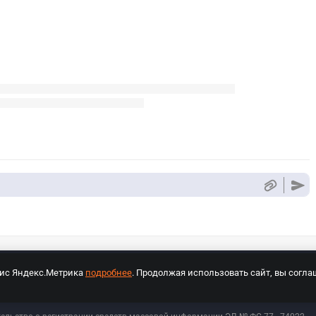
вис Яндекс.Метрика
подробнее
. Продолжая использовать сайт, вы согла
СПОРТ Медиа»
На сайте cybersport.ru применяются рекомендательные техноло