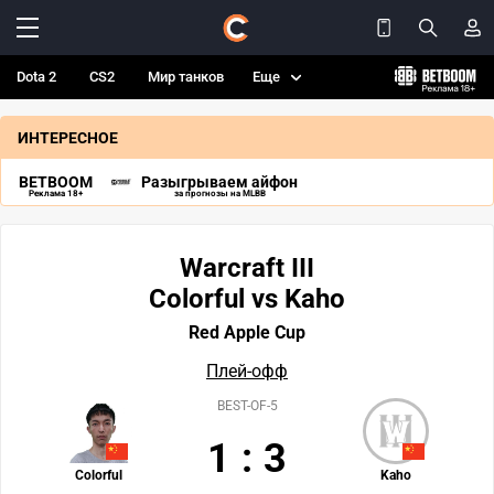
Dota 2
CS2
Мир танков
Еще
ИНТЕРЕСНОЕ
BETBOOM
Разыгрываем айфон
Реклама 18+
за прогнозы на MLBB
Warcraft III
Colorful vs Kaho
Red Apple Cup
Плей-офф
BEST-OF-5
1
:
3
Colorful
Kaho