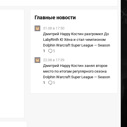
Главные новости
31.08 в 17:50
Дмитрий Happy Костин разгромил До
LabyRinth Ю Хёна и стал чемпионом
Dolphin Warcraft Super League — Season
1
5
22.08 в 17:39
Дмитрий Happy Костин занял второе
место по итогам регулярного сезона
Dolphin Warcraft Super League — Season
1
5