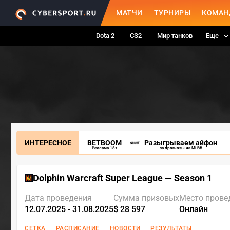
МАТЧИ
ТУРНИРЫ
КОМАН
Dota 2
CS2
Мир танков
Еще
ИНТЕРЕСНОЕ
BETBOOM
Разыгрываем айфон
Реклама 18+
за прогнозы на MLBB
Dolphin Warcraft Super League — Season 1
Дата проведения
Сумма призовых
Место прове
12.07.2025 - 31.08.2025
$ 28 597
Онлайн
СЕТКА
РАСПИСАНИЕ
НОВОСТИ
РЕЗУЛЬТАТЫ