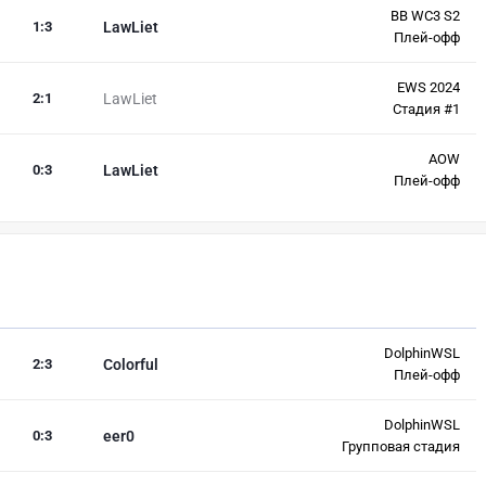
BB WC3 S2
1
:
3
LawLiet
Плей-офф
EWS 2024
2
:
1
LawLiet
Стадия #1
AOW
0
:
3
LawLiet
Плей-офф
DolphinWSL
2
:
3
Colorful
Плей-офф
DolphinWSL
0
:
3
eer0
Групповая стадия