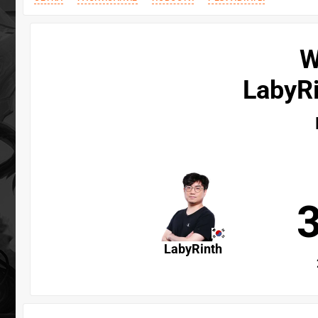
W
LabyRi
LabyRinth