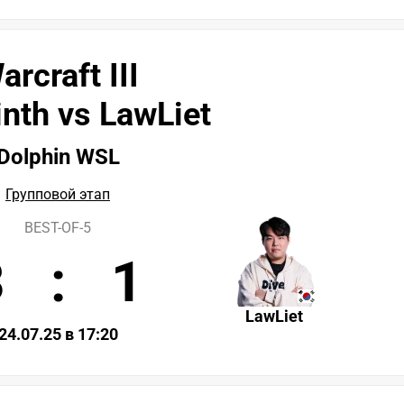
arcraft III
nth vs LawLiet
Dolphin WSL
Групповой этап
BEST-OF-5
3
:
1
LawLiet
24.07.25 в 17:20