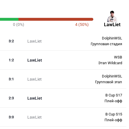
LawLiet
0 (0%)
4 (50%)
DolphinWSL
3
:
2
LawLiet
Групповая стадия
WSB
1
:
2
LawLiet
Этап Wildcard
DolphinWSL
3
:
1
LawLiet
Групповой этап
B Cup S17
2
:
3
LawLiet
Плей-офф
B Cup S15
3
:
0
LawLiet
Плей-офф