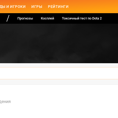
ДЫ И ИГРОКИ
ИГРЫ
РЕЙТИНГИ
Прогнозы
Косплей
Токсичный тест по Dota 2
дения