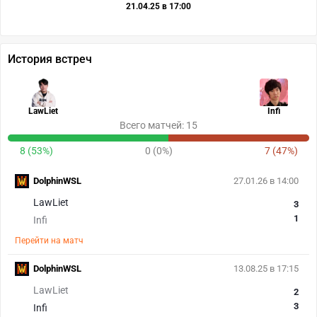
21.04.25 в 17:00
История встреч
LawLiet
Infi
Всего матчей: 15
8 (53%)
0 (0%)
7 (47%)
DolphinWSL
27.01.26 в 14:00
LawLiet
3
1
Infi
Перейти на матч
DolphinWSL
13.08.25 в 17:15
LawLiet
2
3
Infi