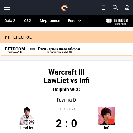
Dota 2
CS2
Мир танков
Еще
ИНТЕРЕСНОЕ
BETBOOM
Разыгрываем айфон
Реклама 18+
за прогнозы на MLBB
Warcraft III
LawLiet vs Infi
Dolphin WCC
Группа D
BEST-OF-3
2
:
0
LawLiet
Infi