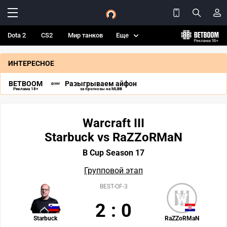
Dota 2
CS2
Мир танков
Еще
ИНТЕРЕСНОЕ
BETBOOM
Разыгрываем айфон
Реклама 18+
за прогнозы на MLBB
Warcraft III
Starbuck vs RaZZoRMaN
B Cup Season 17
Групповой этап
BEST-OF-3
2
:
0
Starbuck
RaZZoRMaN