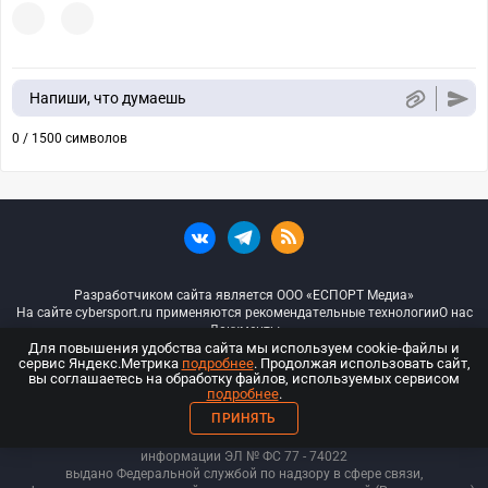
Напиши, что думаешь
0 / 1500 символов
Разработчиком сайта является ООО «ЕСПОРТ Медиа»
На сайте cybersport.ru применяются рекомендательные технологии
О нас
Документы
Для повышения удобства сайта мы используем cookie-файлы и
сервис Яндекс.Метрика
подробнее
. Продолжая использовать сайт,
© ООО «Киберспорт.ру» — Все права защищены
вы соглашаетесь на обработку файлов, используемых сервисом
подробнее
.
18+
ПРИНЯТЬ
ООО «Киберспорт.ру». Свидетельство о регистрации средств массовой
информации ЭЛ № ФС 77 - 74
022
выдано Федеральной службой по надзору в сфере связи,