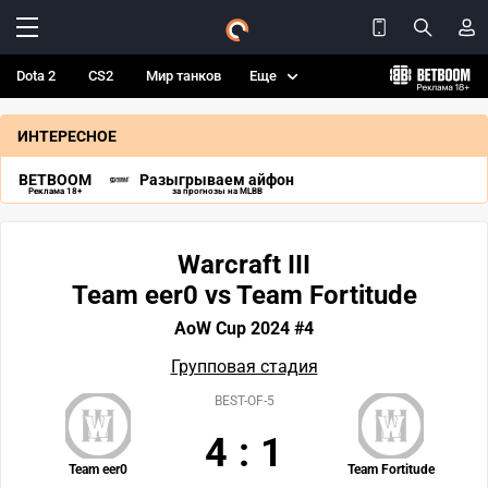
Dota 2
CS2
Мир танков
Еще
ИНТЕРЕСНОЕ
BETBOOM
Разыгрываем айфон
Реклама 18+
за прогнозы на MLBB
Warcraft III
Team eer0 vs Team Fortitude
AoW Cup 2024 #4
Групповая стадия
BEST-OF-5
4
:
1
Team eer0
Team Fortitude