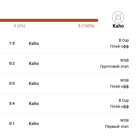
Kaho
0 (0%)
5 (100%)
B Cup
1
:
3
Kaho
Плей-офф
WSB
0
:
2
Kaho
Групповой этап
WSB
0
:
3
Kaho
Плей-офф
B Cup
3
:
4
Kaho
Плей-офф
WSB
0
:
1
Kaho
Первый этап