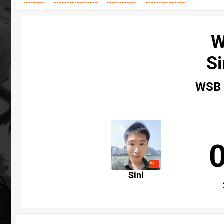
W
Si
WSB 
Sini