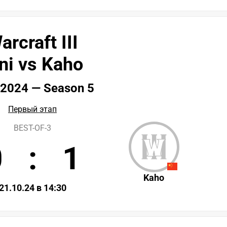
arcraft III
ni vs Kaho
2024 — Season 5
Первый этап
BEST-OF-3
0
:
1
Kaho
21.10.24 в 14:30