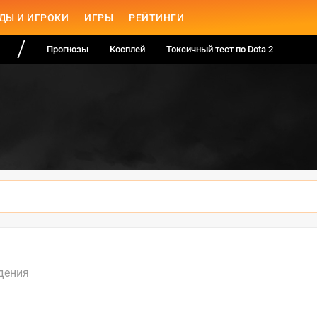
ДЫ И ИГРОКИ
ИГРЫ
РЕЙТИНГИ
Прогнозы
Косплей
Токсичный тест по Dota 2
дения