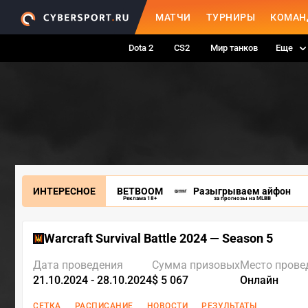
МАТЧИ
ТУРНИРЫ
КОМАН
Dota 2
CS2
Мир танков
Еще
ИНТЕРЕСНОЕ
BETBOOM
Разыгрываем айфон
Реклама 18+
за прогнозы на MLBB
Warcraft Survival Battle 2024 — Season 5
Дата проведения
Сумма призовых
Место прове
21.10.2024 - 28.10.2024
$ 5 067
Онлайн
СЕТКА
РАСПИСАНИЕ
НОВОСТИ
РЕЗУЛЬТАТЫ