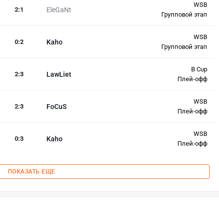
WSB
2
:
1
EleGaNt
Групповой этап
WSB
0
:
2
Kaho
Групповой этап
B Cup
2
:
3
LawLiet
Плей-офф
WSB
2
:
3
FoCuS
Плей-офф
WSB
0
:
3
Kaho
Плей-офф
ПОКАЗАТЬ ЕЩЕ