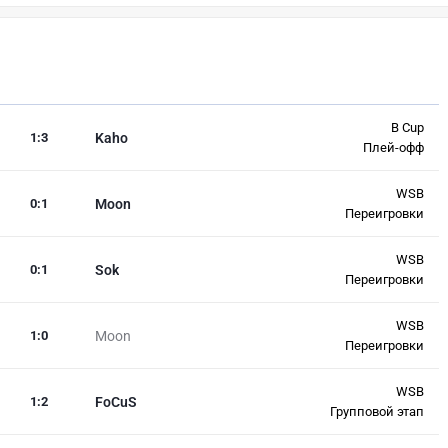
B Cup
1
:
3
Kaho
Плей-офф
WSB
0
:
1
Moon
Переигровки
WSB
0
:
1
Sok
Переигровки
WSB
1
:
0
Moon
Переигровки
WSB
1
:
2
FoCuS
Групповой этап