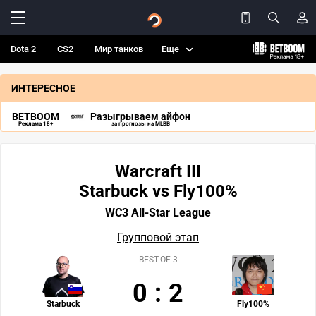
Dota 2
CS2
Мир танков
Еще
ИНТЕРЕСНОЕ
BETBOOM
Разыгрываем айфон
Реклама 18+
за прогнозы на MLBB
Warcraft III
Starbuck vs Fly100%
WC3 All-Star League
Групповой этап
BEST-OF-3
0
:
2
Starbuck
Fly100%