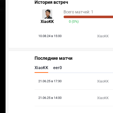
История встреч
Всего матчей: 1
XiaoKK
0 (0%)
10.08.24 в 15:00
XiaoKK
Последние матчи
XiaoKK
eer0
21.06.25 в 17:30
XiaoKK
21.06.25 в 14:00
XiaoKK