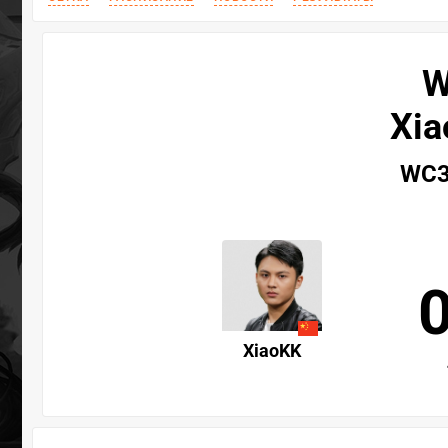
W
Xia
WC3 
XiaoKK