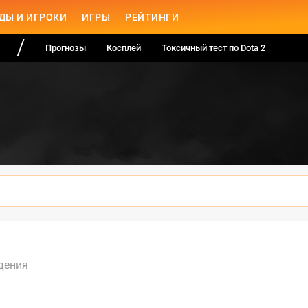
ДЫ И ИГРОКИ
ИГРЫ
РЕЙТИНГИ
Прогнозы
Косплей
Токсичный тест по Dota 2
дения