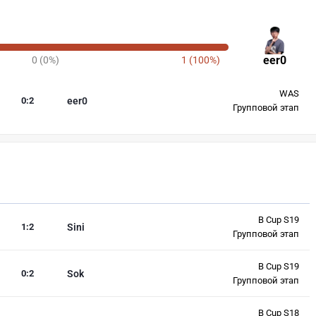
eer0
0 (0%)
1 (100%)
WAS
0
:
2
eer0
Групповой этап
B Cup S19
1
:
2
Sini
Групповой этап
B Cup S19
0
:
2
Sok
Групповой этап
B Cup S18