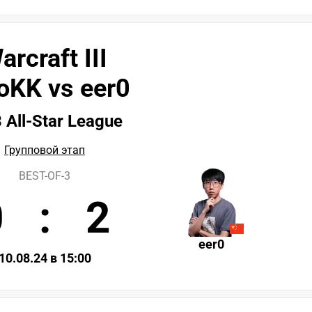
arcraft III
oKK vs eer0
All-Star League
Групповой этап
BEST-OF-3
0
:
2
eer0
10.08.24 в 15:00