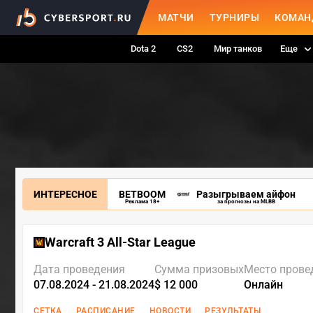
МАТЧИ
ТУРНИРЫ
КОМАН
Dota 2
CS2
Мир танков
Еще
ИНТЕРЕСНОЕ
BETBOOM
Разыгрываем айфон
Реклама 18+
за прогнозы на MLBB
Warcraft 3 All-Star League
Дата проведения
Сумма призовых
Место прове
07.08.2024 - 21.08.2024
$ 12 000
Онлайн
СЕТКА
РАСПИСАНИЕ
НОВОСТИ
РЕЗУЛЬТАТЫ