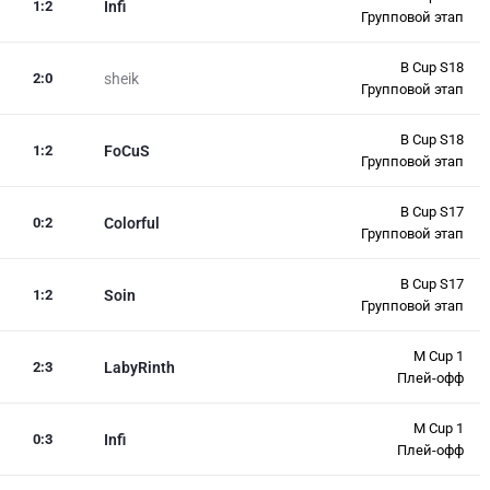
1
:
2
Infi
Групповой этап
B Cup S18
2
:
0
sheik
Групповой этап
B Cup S18
1
:
2
FoCuS
Групповой этап
B Cup S17
0
:
2
Colorful
Групповой этап
B Cup S17
1
:
2
Soin
Групповой этап
M Cup 1
2
:
3
LabyRinth
Плей-офф
M Cup 1
0
:
3
Infi
Плей-офф