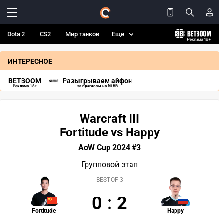
Dota 2
CS2
Мир танков
Еще
ИНТЕРЕСНОЕ
BETBOOM
Разыгрываем айфон
Реклама 18+
за прогнозы на MLBB
Warcraft III
Fortitude vs Happy
AoW Cup 2024 #3
Групповой этап
BEST-OF-3
0
:
2
Fortitude
Happy