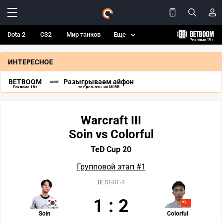
Dota 2
CS2
Мир танков
Еще
ИНТЕРЕСНОЕ
BETBOOM
Разыгрываем айфон
Реклама 18+
за прогнозы на MLBB
Warcraft III
Soin vs Colorful
TeD Cup 20
Групповой этап #1
BEST-OF-3
1
:
2
Soin
Colorful