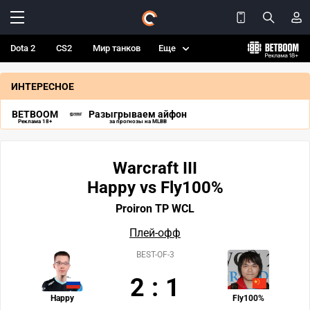
Dota 2
CS2
Мир танков
Еще
ИНТЕРЕСНОЕ
BETBOOM
Разыгрываем айфон
Реклама 18+
за прогнозы на MLBB
Warcraft III
Happy vs Fly100%
Proiron TP WCL
Плей-офф
BEST-OF-3
2
:
1
Happy
Fly100%