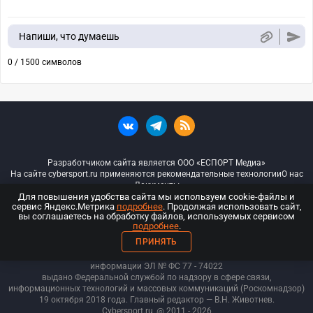
Напиши, что думаешь
0 / 1500 символов
Разработчиком сайта является ООО «ЕСПОРТ Медиа»
На сайте cybersport.ru применяются рекомендательные технологии
О нас
Документы
Для повышения удобства сайта мы используем cookie-файлы и
сервис Яндекс.Метрика
подробнее
. Продолжая использовать сайт,
© ООО «Киберспорт.ру» — Все права защищены
вы соглашаетесь на обработку файлов, используемых сервисом
подробнее
.
18+
ПРИНЯТЬ
ООО «Киберспорт.ру». Свидетельство о регистрации средств массовой
информации ЭЛ № ФС 77 - 74
022
выдано Федеральной службой по надзору в сфере связи,
информационных технологий и массовых коммуникаций (Роскомнадзор)
19 октября 2018 года. Главный редактор — В.Н. Животнев.
Cybersport.ru
@ 2011 - 2026