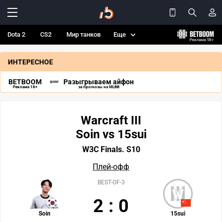
Dota 2
CS2
Мир танков
Еще
ИНТЕРЕСНОЕ
BETBOOM
Разыгрываем айфон
Реклама 18+
за прогнозы на MLBB
Warcraft III
Soin vs 15sui
W3C Finals. S10
Плей-офф
BEST-OF-3
2
:
0
Soin
15sui