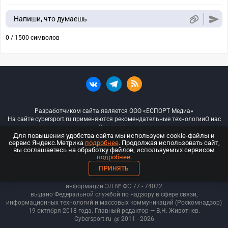
Напиши, что думаешь
0 / 1500 символов
Разработчиком сайта является ООО «ЕСПОРТ Медиа»
На сайте cybersport.ru применяются рекомендательные технологии
О нас
Документы
Для повышения удобства сайта мы используем cookie-файлы и
сервис Яндекс.Метрика
подробнее
. Продолжая использовать сайт,
© ООО «Киберспорт.ру» — Все права защищены
вы соглашаетесь на обработку файлов, используемых сервисом
подробнее
.
18+
ПРИНЯТЬ
ООО «Киберспорт.ру». Свидетельство о регистрации средств массовой
информации ЭЛ № ФС 77 - 74
022
выдано Федеральной службой по надзору в сфере связи,
информационных технологий и массовых коммуникаций (Роскомнадзор)
19 октября 2018 года. Главный редактор — В.Н. Животнев.
Cybersport.ru
@ 2011 - 2026