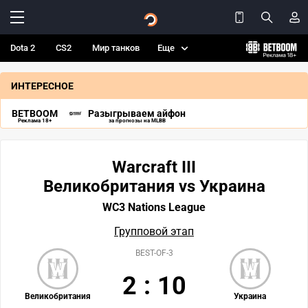
Dota 2
CS2
Мир танков
Еще
ИНТЕРЕСНОЕ
BETBOOM
Разыгрываем айфон
Реклама 18+
за прогнозы на MLBB
Warcraft III
Великобритания vs Украина
WC3 Nations League
Групповой этап
BEST-OF-3
2
:
10
Великобритания
Украина