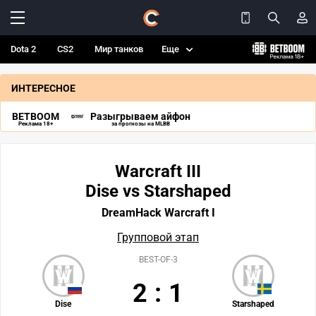
Dota 2
CS2
Мир танков
Еще
ИНТЕРЕСНОЕ
BETBOOM
Разыгрываем айфон
Реклама 18+
за прогнозы на MLBB
Warcraft III
Dise vs Starshaped
DreamHack Warcraft I
Групповой этап
BEST-OF-3
2
:
1
Dise
Starshaped