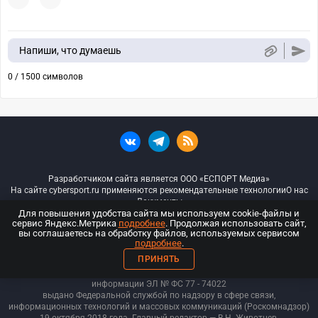
Напиши, что думаешь
0 / 1500 символов
Разработчиком сайта является ООО «ЕСПОРТ Медиа»
На сайте cybersport.ru применяются рекомендательные технологии
О нас
Документы
Для повышения удобства сайта мы используем cookie-файлы и
сервис Яндекс.Метрика
подробнее
. Продолжая использовать сайт,
© ООО «Киберспорт.ру» — Все права защищены
вы соглашаетесь на обработку файлов, используемых сервисом
подробнее
.
18+
ПРИНЯТЬ
ООО «Киберспорт.ру». Свидетельство о регистрации средств массовой
информации ЭЛ № ФС 77 - 74
022
выдано Федеральной службой по надзору в сфере связи,
информационных технологий и массовых коммуникаций (Роскомнадзор)