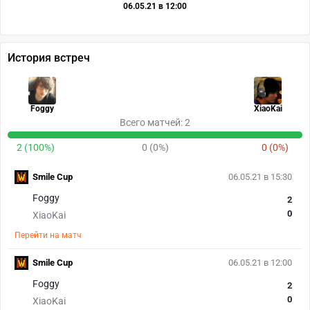
06.05.21 в 12:00
История встреч
Foggy
XiaoKai
Всего матчей: 2
2 (100%)
0 (0%)
0 (0%)
Smile Cup
06.05.21 в 15:30
Foggy
2
0
XiaoKai
Перейти на матч
Smile Cup
06.05.21 в 12:00
Foggy
2
0
XiaoKai