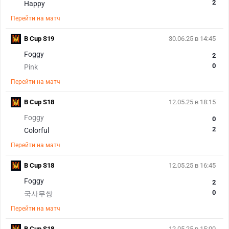
2
Happy
Перейти на матч
B Cup S19
30.06.25 в 14:45
Foggy
2
0
Pink
Перейти на матч
B Cup S18
12.05.25 в 18:15
Foggy
0
2
Colorful
Перейти на матч
B Cup S18
12.05.25 в 16:45
Foggy
2
0
국사무쌍
Перейти на матч
B Cup S18
12.05.25 в 15:00