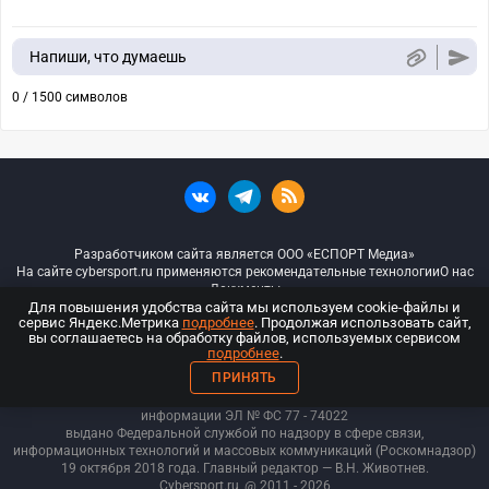
Напиши, что думаешь
0 / 1500 символов
Разработчиком сайта является ООО «ЕСПОРТ Медиа»
На сайте cybersport.ru применяются рекомендательные технологии
О нас
Документы
Для повышения удобства сайта мы используем cookie-файлы и
сервис Яндекс.Метрика
подробнее
. Продолжая использовать сайт,
© ООО «Киберспорт.ру» — Все права защищены
вы соглашаетесь на обработку файлов, используемых сервисом
подробнее
.
18+
ПРИНЯТЬ
ООО «Киберспорт.ру». Свидетельство о регистрации средств массовой
информации ЭЛ № ФС 77 - 74
022
выдано Федеральной службой по надзору в сфере связи,
информационных технологий и массовых коммуникаций (Роскомнадзор)
19 октября 2018 года. Главный редактор — В.Н. Животнев.
Cybersport.ru
@ 2011 - 2026