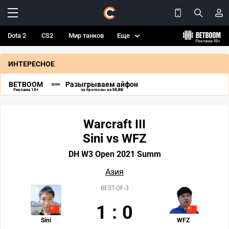
Dota 2
CS2
Мир танков
Еще
ИНТЕРЕСНОЕ
BETBOOM
Разыгрываем айфон
Реклама 18+
за прогнозы на MLBB
Warcraft III
Sini vs WFZ
DH W3 Open 2021 Summ
Азия
BEST-OF-3
1
:
0
Sini
WFZ