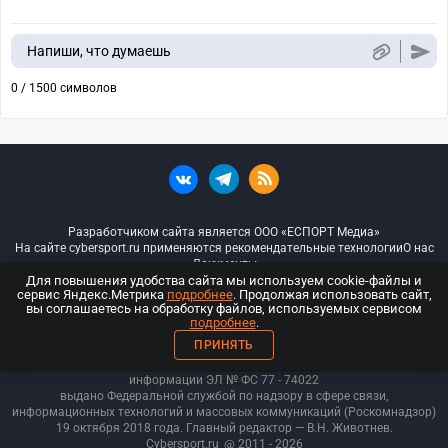
Напиши, что думаешь
0 / 1500 символов
Разработчиком сайта является ООО «ЕСПОРТ Медиа»
На сайте cybersport.ru применяются рекомендательные технологии
О нас
Документы
Для повышения удобства сайта мы используем cookie-файлы и
сервис Яндекс.Метрика
подробнее
. Продолжая использовать сайт,
© ООО «Киберспорт.ру» — Все права защищены
вы соглашаетесь на обработку файлов, используемых сервисом
подробнее
.
18+
ПРИНЯТЬ
ООО «Киберспорт.ру». Свидетельство о регистрации средств массовой
информации ЭЛ № ФС 77 - 74
022
выдано Федеральной службой по надзору в сфере связи,
информационных технологий и массовых коммуникаций (Роскомнадзор)
19 октября 2018 года. Главный редактор — В.Н. Животнев.
Cybersport.ru
@ 2011 - 2026