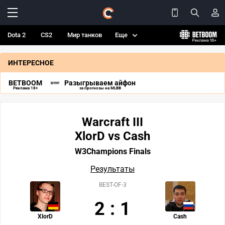
Dota 2
CS2
Мир танков
Еще
ИНТЕРЕСНОЕ
BETBOOM
Разыгрываем айфон
Реклама 18+
за прогнозы на MLBB
Warcraft III
XlorD vs Cash
W3Champions Finals
Результаты
BEST-OF-3
2
:
1
XlorD
Cash