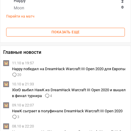
Happy
2
0
Moon
Перейти на матч
ПОКАЗАТЬ ЕЩЕ
Главные новости
11.10 в 19:57
Happy победил на DreamHack Warcraft III Open 2020 для Европы
20
10.10 в 21:33
XlorD выбил HawK из DreamHack Warcraft III Open 2020 и вышел
в финал турнира
4
09.10 в 22:07
HawK сыграет в полуфинале DreamHack Warcraft III Open 2020
3
08.10 в 22:20