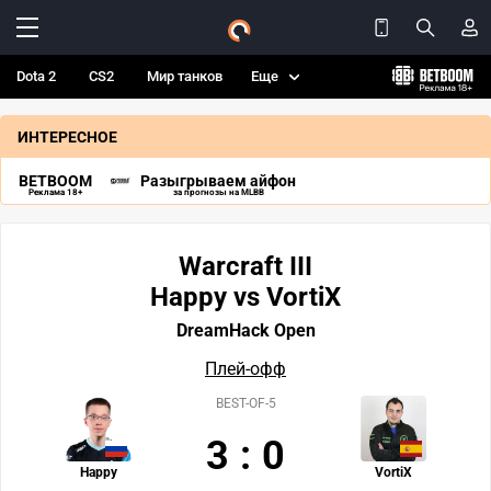
Dota 2
CS2
Мир танков
Еще
ИНТЕРЕСНОЕ
BETBOOM
Разыгрываем айфон
Реклама 18+
за прогнозы на MLBB
Warcraft III
Happy vs VortiX
DreamHack Open
Плей-офф
BEST-OF-5
3
:
0
Happy
VortiX