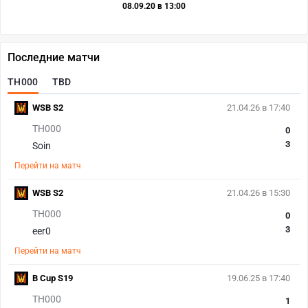
08.09.20 в 13:00
Последние матчи
TH000
TBD
WSB S2
21.04.26 в 17:40
TH000
0
3
Soin
Перейти на матч
WSB S2
21.04.26 в 15:30
TH000
0
3
eer0
Перейти на матч
B Cup S19
19.06.25 в 17:40
TH000
1