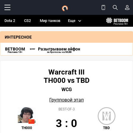
Dota 2
CS2
Мир танков
Еще
ИНТЕРЕСНОЕ
BETBOOM
Разыгрываем айфон
Реклама 18+
за прогнозы на MLBB
Warcraft III
TH000 vs TBD
WCG
Групповой этап
BEST-OF-3
3
:
0
TH000
TBD