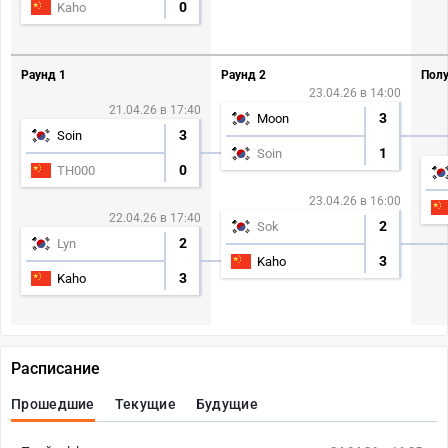
0
Kaho
Раунд 1
Раунд 2
Полу
23.04.26 в 14:00
21.04.26 в 17:40
3
Moon
3
Soin
1
Soin
0
TH000
23.04.26 в 16:00
22.04.26 в 17:40
2
Sok
2
Lyn
3
Kaho
3
Kaho
Расписание
Прошедшие
Текущие
Будущие