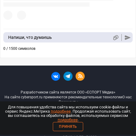
Напиши, что думаешь
0 / 1500 символов
Разработчиком сайта является ООО «ЕСПОРТ Медиа»
На сайте cybersport.ru применяются рекомендательные технологии
О нас
Документы
Для повышения удобства сайта мы используем cookie-файлы и
сервис Яндекс.Метрика
подробнее
. Продолжая использовать сайт,
© ООО «Киберспорт.ру» — Все права защищены
вы соглашаетесь на обработку файлов, используемых сервисом
подробнее
.
18+
ПРИНЯТЬ
ООО «Киберспорт.ру». Свидетельство о регистрации средств массовой