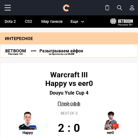
Dota 2
CS2
Мир танков
Еще
ИНТЕРЕСНОЕ
BETBOOM
Разыгрываем айфон
Реклама 18+
за прогнозы на MLBB
Warcraft III
Happy vs eer0
Douyu Yule Cup 4
Плей-офф
BEST-OF-3
2
:
0
Happy
eer0