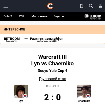
Dota 2
CS2
Мир танков
Еще
ИНТЕРЕСНОЕ
BETBOOM
Разыгрываем айфон
Реклама 18+
за прогнозы на MLBB
Warcraft III
Lyn vs Chaemiko
Douyu Yule Cup 4
Групповой этап
BEST-OF-3
2
:
0
Lyn
Chaemiko