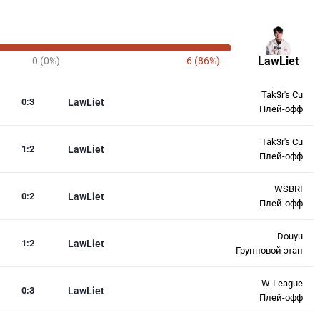
LawLiet
0 (0%)
6 (86%)
Tak3r's Cu
0
:
3
LawLiet
Плей-офф
Tak3r's Cu
1
:
2
LawLiet
Плей-офф
WSBRI
0
:
2
LawLiet
Плей-офф
Douyu
1
:
2
LawLiet
Групповой этап
W-League
0
:
3
LawLiet
Плей-офф