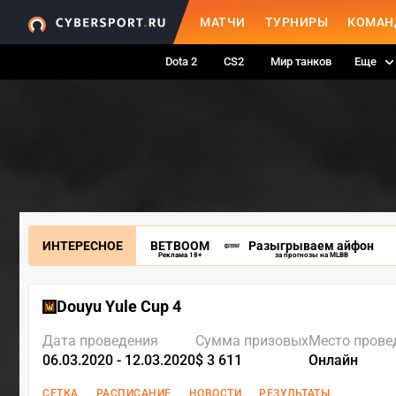
МАТЧИ
ТУРНИРЫ
КОМАН
Dota 2
CS2
Мир танков
Еще
ИНТЕРЕСНОЕ
BETBOOM
Разыгрываем айфон
Реклама 18+
за прогнозы на MLBB
Douyu Yule Cup 4
Дата проведения
Сумма призовых
Место прове
06.03.2020 - 12.03.2020
$ 3 611
Онлайн
СЕТКА
РАСПИСАНИЕ
НОВОСТИ
РЕЗУЛЬТАТЫ