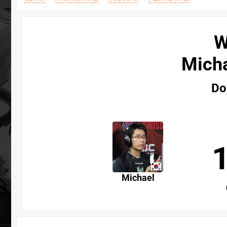
W
Micha
Do
Michael