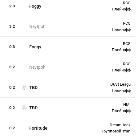
RCG
2
:
3
Foggy
Плей-офф
RCG
3
:
2
Neytpoh
Плей-офф
RCG
0
:
3
Foggy
Плей-офф
RCG
3
:
2
Neytpoh
Плей-офф
DuSt Leagu
0
:
2
TBD
Плей-офф
HMI
0
:
2
TBD
Плей-офф
DreamHack
0
:
2
Fortitude
Групповой этап