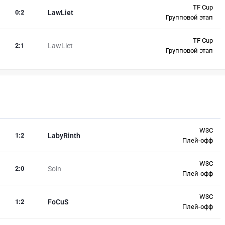
TF Cup
0
:
2
LawLiet
Групповой этап
TF Cup
2
:
1
LawLiet
Групповой этап
W3C
1
:
2
LabyRinth
Плей-офф
W3C
2
:
0
Soin
Плей-офф
W3C
1
:
2
FoCuS
Плей-офф