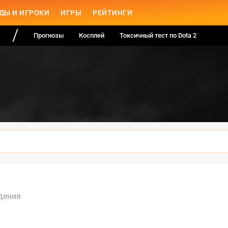
ДЫ И ИГРОКИ
ИГРЫ
РЕЙТИНГИ
Прогнозы
Косплей
Токсичный тест по Dota 2
дения