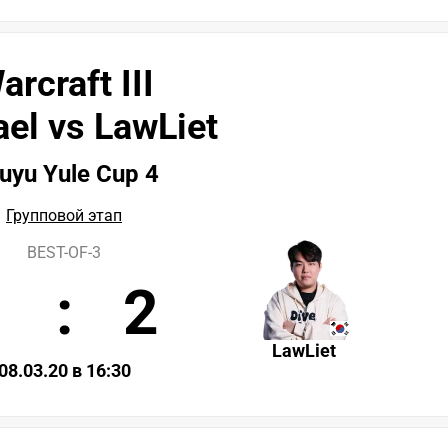
arcraft III
el vs LawLiet
uyu Yule Cup 4
Групповой этап
BEST-OF-3
1
:
2
LawLiet
08.03.20 в 16:30