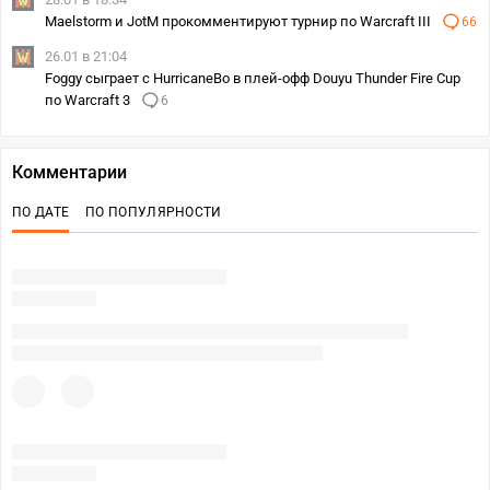
Maelstorm и JotM прокомментируют турнир по Warcraft III
66
26.01 в 21:04
Foggy сыграет с HurricaneBo в плей-офф Douyu Thunder Fire Cup
по Warcraft 3
6
Комментарии
ПО ДАТЕ
ПО ПОПУЛЯРНОСТИ