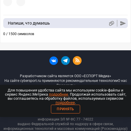
Напиши, что думаешь
0 / 1500 символов
Разработчиком сайта является ООО «ЕСПОРТ Медиа»
На сайте cybersport.ru применяются рекомендательные технологии
О нас
Документы
Для повышения удобства сайта мы используем cookie-файлы и
сервис Яндекс.Метрика
подробнее
. Продолжая использовать сайт,
© ООО «Киберспорт.ру» — Все права защищены
вы соглашаетесь на обработку файлов, используемых сервисом
подробнее
.
18+
ПРИНЯТЬ
ООО «Киберспорт.ру». Свидетельство о регистрации средств массовой
информации ЭЛ № ФС 77 - 74
022
выдано Федеральной службой по надзору в сфере связи,
информационных технологий и массовых коммуникаций (Роскомнадзор)