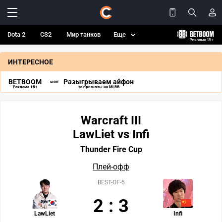
Dota 2
CS2
Мир танков
Еще
ИНТЕРЕСНОЕ
BETBOOM
Разыгрываем айфон
Реклама 18+
за прогнозы на MLBB
Warcraft III
LawLiet vs Infi
Thunder Fire Cup
Плей-офф
BEST-OF-5
2
:
3
LawLiet
Infi