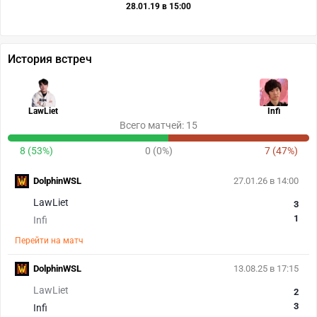
28.01.19 в 15:00
История встреч
LawLiet
Infi
Всего матчей: 15
8 (53%)
0 (0%)
7 (47%)
DolphinWSL
27.01.26 в 14:00
LawLiet
3
1
Infi
Перейти на матч
DolphinWSL
13.08.25 в 17:15
LawLiet
2
3
Infi