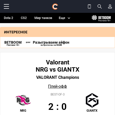
Dota 2
CS2
Мир танков
Еще
ИНТЕРЕСНОЕ
BETBOOM
Разыгрываем айфон
Реклама 18+
за прогнозы на MLBB
Valorant
NRG vs GIANTX
VALORANT Champions
Плей-офф
BEST-OF-3
2
:
0
NRG
GIANTX