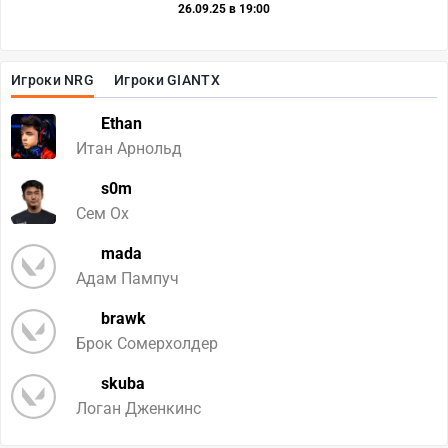
26.09.25 в 19:00
Игроки NRG
Игроки GIANTX
Ethan
Итан Арнольд
s0m
Сем Ох
mada
Адам Пампуч
brawk
Брок Сомерхолдер
skuba
Логан Дженкинс