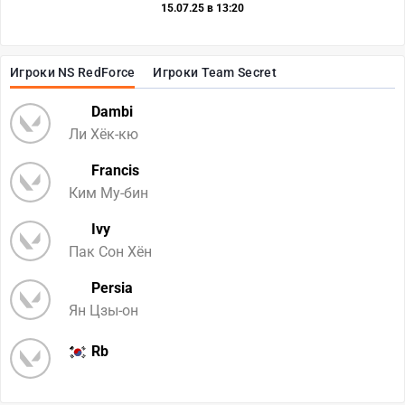
15.07.25 в 13:20
Игроки NS RedForce
Игроки Team Secret
Dambi
Ли Хёк-кю
Francis
Ким Му-бин
Ivy
Пак Сон Хён
Persia
Ян Цзы-он
Rb