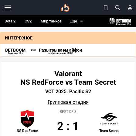
Dota 2
CS2
Мир танков
Еще
ИНТЕРЕСНОЕ
BETBOOM
Разыгрываем айфон
Реклама 18+
за прогнозы на MLBB
Valorant
NS RedForce vs Team Secret
VCT 2025: Pacific S2
Групповая стадия
BEST-OF-3
2
:
1
NS RedForce
Team Secret