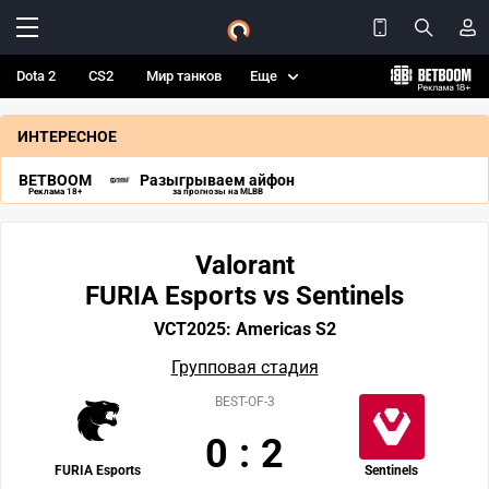
Dota 2
CS2
Мир танков
Еще
ИНТЕРЕСНОЕ
BETBOOM
Разыгрываем айфон
Реклама 18+
за прогнозы на MLBB
Valorant
FURIA Esports vs Sentinels
VCT2025: Americas S2
Групповая стадия
BEST-OF-3
0
:
2
FURIA Esports
Sentinels