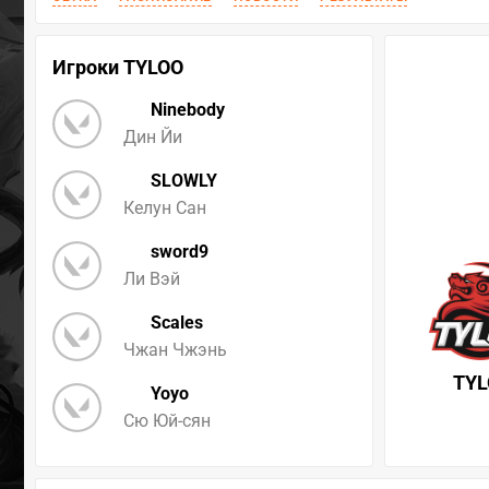
Игроки TYLOO
Ninebody
Дин Йи
SLOWLY
Келун Сан
sword9
Ли Вэй
Scales
Чжан Чжэнь
TY
Yoyo
Сю Юй-сян