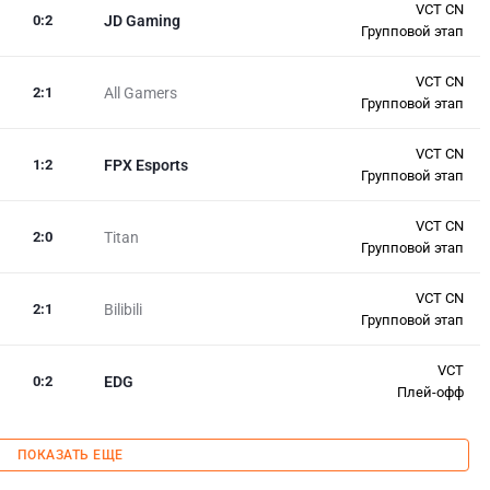
VCT CN
0
:
2
JD Gaming
Групповой этап
VCT CN
2
:
1
All Gamers
Групповой этап
VCT CN
1
:
2
FPX Esports
Групповой этап
VCT CN
2
:
0
Titan
Групповой этап
VCT CN
2
:
1
Bilibili
Групповой этап
VCT
0
:
2
EDG
Плей-офф
ПОКАЗАТЬ ЕЩЕ