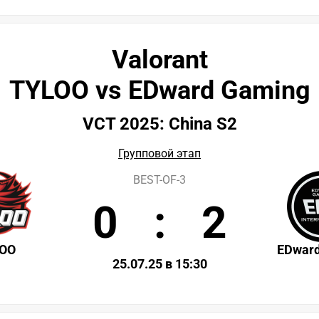
Valorant
TYLOO vs EDward Gaming
VCT 2025: China S2
Групповой этап
BEST-OF-3
0
:
2
LOO
EDwar
25.07.25 в 15:30