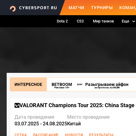
МАТЧИ
ТУРНИРЫ
КОМАН
Dota 2
CS2
Мир танков
Еще
ИНТЕРЕСНОЕ
BETBOOM
Разыгрываем айфон
Реклама 18+
за прогнозы на MLBB
VALORANT Champions Tour 2025: China Stage 
Дата проведения
Место проведения
03.07.2025 - 24.08.2025
Китай
СЕТКА
РАСПИСАНИЕ
НОВОСТИ
РЕЗУЛЬТАТЫ