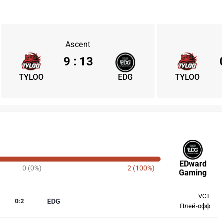
Ascent
9
:
13
TYLOO
EDG
TYLOO
EDward
0 (0%)
2 (100%)
Gaming
VCT
0
:
2
EDG
Плей-офф