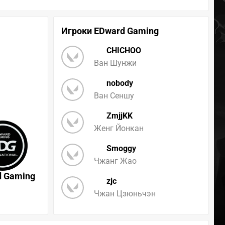
Игроки EDward Gaming
CHICHOO
Ван Шунжи
nobody
Ван Сеншу
ZmjjKK
Женг Йонкан
Smoggy
Чжанг Жао
d Gaming
zjc
Чжан Цзюньчэн