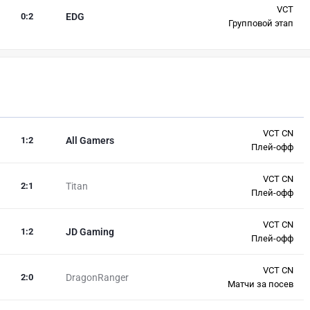
VCT
0
:
2
EDG
Групповой этап
VCT CN
1
:
2
All Gamers
Плей-офф
VCT CN
2
:
1
Titan
Плей-офф
VCT CN
1
:
2
JD Gaming
Плей-офф
VCT CN
2
:
0
DragonRanger
Матчи за посев