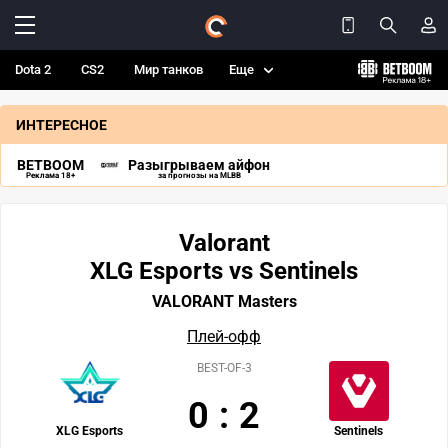
Dota 2
CS2
Мир танков
Еще
ИНТЕРЕСНОЕ
BETBOOM
Разыгрываем айфон
Реклама 18+
за прогнозы на MLBB
Valorant
XLG Esports vs Sentinels
VALORANT Masters
Плей-офф
BEST-OF-3
0
:
2
XLG Esports
Sentinels