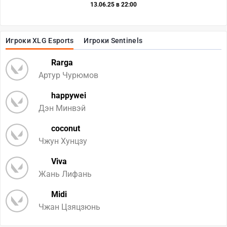
13.06.25 в 22:00
Игроки XLG Esports
Игроки Sentinels
Rarga
Артур Чурюмов
happywei
Дэн Минвэй
coconut
Чжун Хунцзу
Viva
Жань Лифань
Midi
Чжан Цзяцзюнь