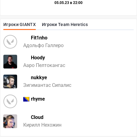
05.05.23 в 22:00
Игроки GIANTX
Игроки Team Heretics
Fit1nho
Адольфо Галлеро
Hoody
Ааро Пелтокангас
nukkye
Зигимантас Сипалис
rhyme
Cloud
Кирилл Нехожин