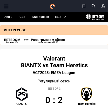
Dota 2
CS2
Мир танков
Еще
ИНТЕРЕСНОЕ
BETBOOM
Разыгрываем айфон
Реклама 18+
за прогнозы на MLBB
Valorant
GIANTX vs Team Heretics
VCT2023: EMEA League
Регулярный сезон
BEST-OF-3
0
:
2
GIANTX
Team Heretics