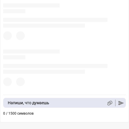
Напиши, что думаешь
0 / 1500 символов