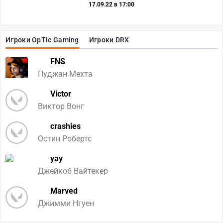
17.09.22 в 17:00
Игроки OpTic Gaming
Игроки DRX
FNS
Пуджан Мехта
Victor
Виктор Вонг
crashies
Остин Робертс
yay
Джейкоб Вайтекер
Marved
Джимми Нгуен