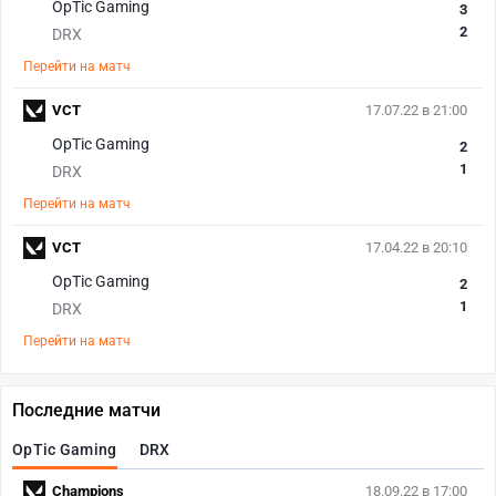
OpTic Gaming
3
2
DRX
Перейти на матч
VCT
17.07.22 в 21:00
OpTic Gaming
2
1
DRX
Перейти на матч
VCT
17.04.22 в 20:10
OpTic Gaming
2
1
DRX
Перейти на матч
Последние матчи
OpTic Gaming
DRX
Champions
18.09.22 в 17:00