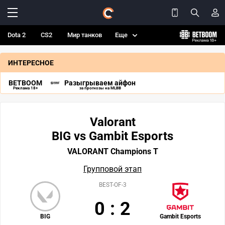
Dota 2
CS2
Мир танков
Еще
ИНТЕРЕСНОЕ
BETBOOM
Разыгрываем айфон
Реклама 18+
за прогнозы на MLBB
Valorant
BIG vs Gambit Esports
VALORANT Champions T
Групповой этап
BEST-OF-3
0
:
2
BIG
Gambit Esports