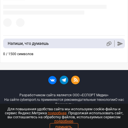
Напиши, что думаешь
0 / 1500 символов
Разработчиком сайта является ООО «ЕСПОРТ Медиа»
На сайте cybersport.ru применяются рекомендательные технологии
О нас
Документы
Для повышения удобства сайта мы используем cookie-файлы и
сервис Яндекс.Метрика
подробнее
. Продолжая использовать сайт,
© ООО «Киберспорт.ру» — Все права защищены
вы соглашаетесь на обработку файлов, используемых сервисом
подробнее
.
18+
ПРИНЯТЬ