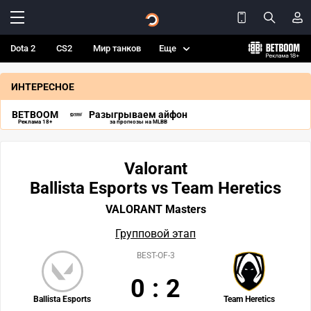
Dota 2
CS2
Мир танков
Еще
ИНТЕРЕСНОЕ
BETBOOM
Разыгрываем айфон
Реклама 18+
за прогнозы на MLBB
Valorant
Ballista Esports vs Team Heretics
VALORANT Masters
Групповой этап
BEST-OF-3
0
:
2
Ballista Esports
Team Heretics