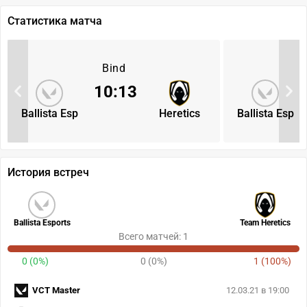
Статистика матча
Bind
10
:
13
Ballista Esp
Heretics
Ballista Esp
История встреч
Ballista Esports
Team Heretics
Всего матчей: 1
0 (0%)
0 (0%)
1 (100%)
VCT Master
12.03.21 в 19:00