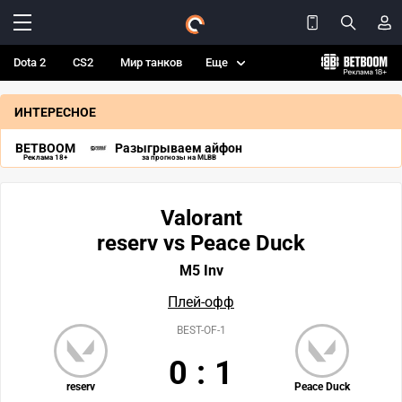
Dota 2
CS2
Мир танков
Еще
ИНТЕРЕСНОЕ
BETBOOM
Разыгрываем айфон
Реклама 18+
за прогнозы на MLBB
Valorant
reserv vs Peace Duck
M5 Inv
Плей-офф
BEST-OF-1
0
:
1
reserv
Peace Duck