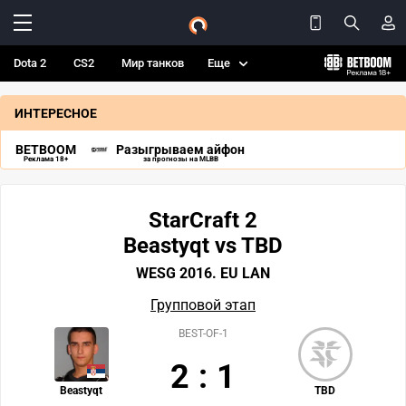
Dota 2
CS2
Мир танков
Еще
ИНТЕРЕСНОЕ
BETBOOM
Разыгрываем айфон
Реклама 18+
за прогнозы на MLBB
StarCraft 2
Beastyqt vs TBD
WESG 2016. EU LAN
Групповой этап
BEST-OF-1
2
:
1
Beastyqt
TBD