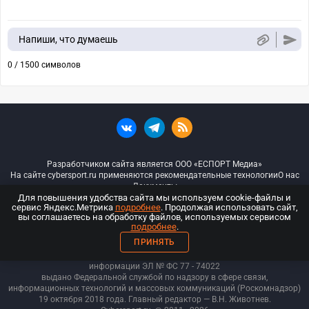
Напиши, что думаешь
0 / 1500 символов
Разработчиком сайта является ООО «ЕСПОРТ Медиа»
На сайте cybersport.ru применяются рекомендательные технологии
О нас
Документы
Для повышения удобства сайта мы используем cookie-файлы и
сервис Яндекс.Метрика
подробнее
. Продолжая использовать сайт,
© ООО «Киберспорт.ру» — Все права защищены
вы соглашаетесь на обработку файлов, используемых сервисом
подробнее
.
18+
ПРИНЯТЬ
ООО «Киберспорт.ру». Свидетельство о регистрации средств массовой
информации ЭЛ № ФС 77 - 74
022
выдано Федеральной службой по надзору в сфере связи,
информационных технологий и массовых коммуникаций (Роскомнадзор)
19 октября 2018 года. Главный редактор — В.Н. Животнев.