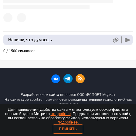
Напиши, что думаешь
0 / 1500 символов
Разработчиком сайта является ООО «ЕСПОРТ Медиа»
На сайте cybersport.ru применяются рекомендательные технологии
О нас
Документы
Для повышения удобства сайта мы используем cookie-файлы и
сервис Яндекс.Метрика
подробнее
. Продолжая использовать сайт,
© ООО «Киберспорт.ру» — Все права защищены
вы соглашаетесь на обработку файлов, используемых сервисом
подробнее
.
18+
ПРИНЯТЬ
ООО «Киберспорт.ру». Свидетельство о регистрации средств массовой