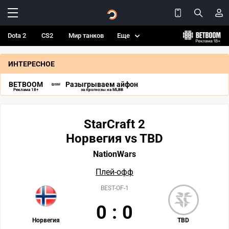
Dota 2
CS2
Мир танков
Еще
ИНТЕРЕСНОЕ
BETBOOM
Разыгрываем айфон
Реклама 18+
за прогнозы на MLBB
StarCraft 2
Норвегия vs TBD
NationWars
Плей-офф
BEST-OF-1
0
:
0
Норвегия
TBD