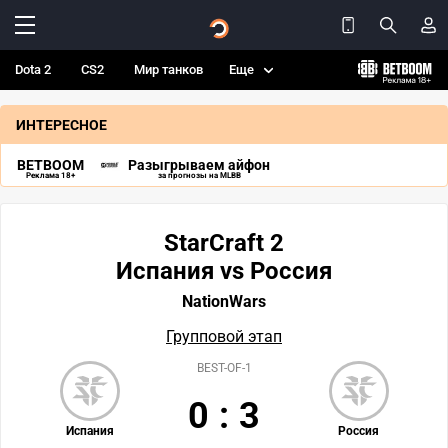
Dota 2
CS2
Мир танков
Еще
ИНТЕРЕСНОЕ
BETBOOM
Разыгрываем айфон
Реклама 18+
за прогнозы на MLBB
StarCraft 2
Испания vs Россия
NationWars
Групповой этап
BEST-OF-1
0
:
3
Испания
Россия