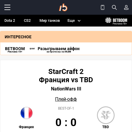
Dota 2
CS2
Мир танков
Еще
ИНТЕРЕСНОЕ
BETBOOM
Разыгрываем айфон
Реклама 18+
за прогнозы на MLBB
StarCraft 2
Франция vs TBD
NationWars III
Плей-офф
BEST-OF-1
0
:
0
Франция
TBD