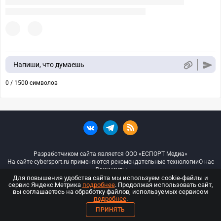
Напиши, что думаешь
0 / 1500 символов
Разработчиком сайта является ООО «ЕСПОРТ Медиа»
На сайте cybersport.ru применяются рекомендательные технологии
О нас
Документы
Для повышения удобства сайта мы используем cookie-файлы и
сервис Яндекс.Метрика
подробнее
. Продолжая использовать сайт,
© ООО «Киберспорт.ру» — Все права защищены
вы соглашаетесь на обработку файлов, используемых сервисом
подробнее
.
18+
ПРИНЯТЬ
ООО «Киберспорт.ру». Свидетельство о регистрации средств массовой