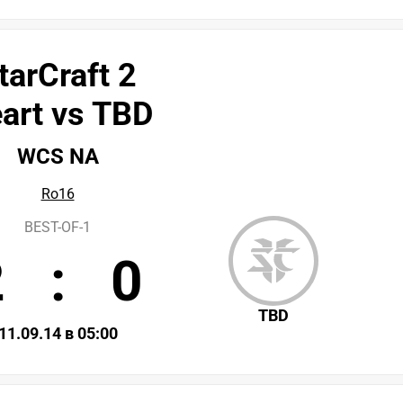
tarCraft 2
art vs TBD
WCS NA
Ro16
BEST-OF-1
2
:
0
TBD
11.09.14 в 05:00