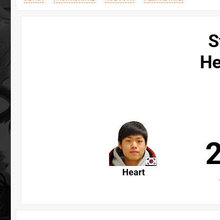
S
He
Heart