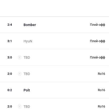
2
:
4
Bomber
Плей-офф
3
:
1
HyuN
Плей-офф
3
:
0
TBD
Плей-офф
2
:
0
TBD
Ro16
0
:
2
Polt
Ro16
2
:
0
TBD
Ro16