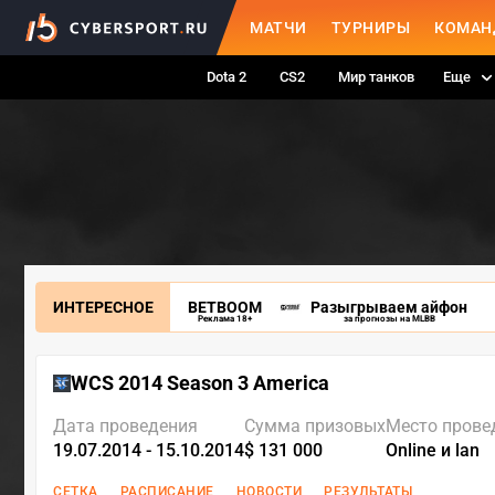
МАТЧИ
ТУРНИРЫ
КОМАН
Dota 2
CS2
Мир танков
Еще
ИНТЕРЕСНОЕ
BETBOOM
Разыгрываем айфон
Реклама 18+
за прогнозы на MLBB
WCS 2014 Season 3 America
Дата проведения
Сумма призовых
Место прове
19.07.2014 - 15.10.2014
$ 131 000
Online и lan
СЕТКА
РАСПИСАНИЕ
НОВОСТИ
РЕЗУЛЬТАТЫ