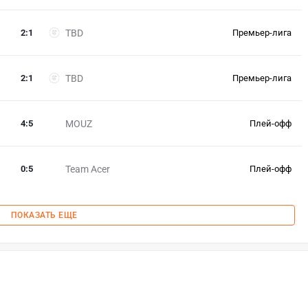
2
:
1
TBD
Премьер-лига
2
:
1
TBD
Премьер-лига
4
:
5
MOUZ
Плей-офф
0
:
5
Team Acer
Плей-офф
ПОКАЗАТЬ ЕЩЕ