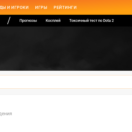
ДЫ И ИГРОКИ
ИГРЫ
РЕЙТИНГИ
Прогнозы
Косплей
Токсичный тест по Dota 2
дения