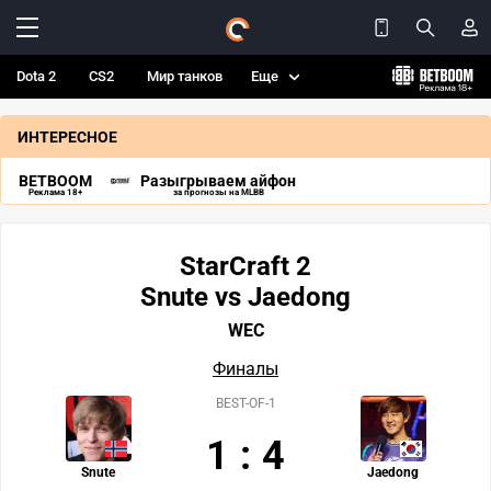
Dota 2
CS2
Мир танков
Еще
ИНТЕРЕСНОЕ
BETBOOM
Разыгрываем айфон
Реклама 18+
за прогнозы на MLBB
StarCraft 2
Snute vs Jaedong
WEC
Финалы
BEST-OF-1
1
:
4
Snute
Jaedong