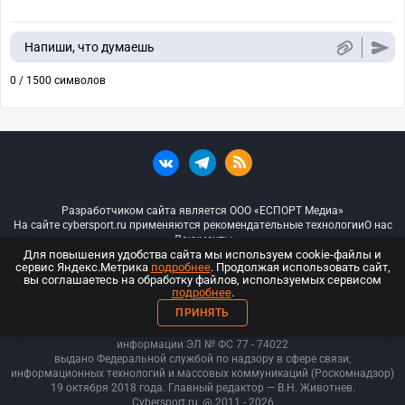
Напиши, что думаешь
0 / 1500 символов
Разработчиком сайта является ООО «ЕСПОРТ Медиа»
На сайте cybersport.ru применяются рекомендательные технологии
О нас
Документы
Для повышения удобства сайта мы используем cookie-файлы и
сервис Яндекс.Метрика
подробнее
. Продолжая использовать сайт,
© ООО «Киберспорт.ру» — Все права защищены
вы соглашаетесь на обработку файлов, используемых сервисом
подробнее
.
18+
ПРИНЯТЬ
ООО «Киберспорт.ру». Свидетельство о регистрации средств массовой
информации ЭЛ № ФС 77 - 74
022
выдано Федеральной службой по надзору в сфере связи,
информационных технологий и массовых коммуникаций (Роскомнадзор)
19 октября 2018 года. Главный редактор — В.Н. Животнев.
Cybersport.ru
@ 2011 - 2026